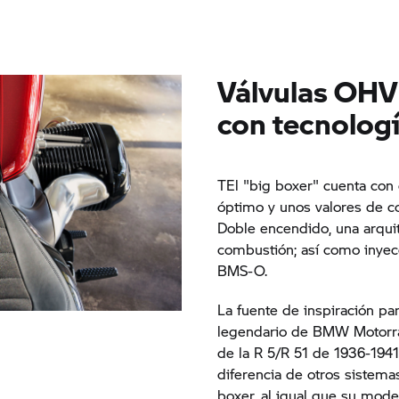
Válvulas OHV 
con tecnolog
TEl "big boxer" cuenta con 
óptimo y unos valores de 
Doble encendido, una arqui
combustión; así como inyecc
BMS-O.
La fuente de inspiración par
legendario de BMW Motorrad
de la R 5/R 51 de 1936-1941
diferencia de otros siste
boxer, al igual que su mode