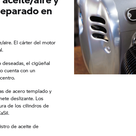
separado en
e/aire. El cárter del motor
al.
o deseadas, el cigüeñal
do cuenta con un
 centro.
elas de acero templado y
nete deslizante. Los
ra de los cilindros de
aSil.
istro de aceite de