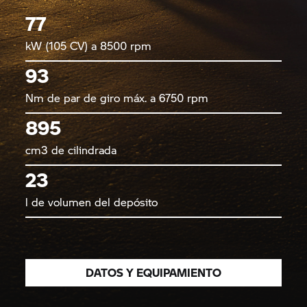
77
kW (105 CV) a 8500 rpm
93
Nm de par de giro máx. a 6750 rpm
895
cm3 de cilindrada
23
l de volumen del depósito
DATOS Y EQUIPAMIENTO