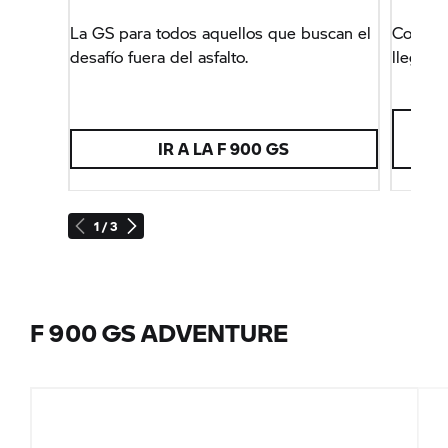
La GS para todos aquellos que buscan el
Con la 
desafío fuera del asfalto.
llegarás
IR A LA F 900 GS
1 / 3
F 900 GS ADVENTURE