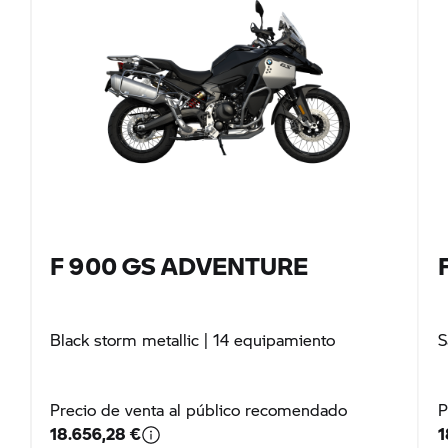
F 900 GS ADVENTURE
Black storm metallic
| 14 equipamiento
S
Precio de venta al público recomendado
P
18.656,28 €
1