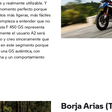
e y realmente utilizable. Y
 momento perfecto porque
os más ligeras, más fáciles
empieza a entender que no
esta F 450 GS representa
emente el usuario A2 será
vo y creo sinceramente que
en este segmento porque
una GS auténtica, con
na y un comportamiento
Borja Arias (