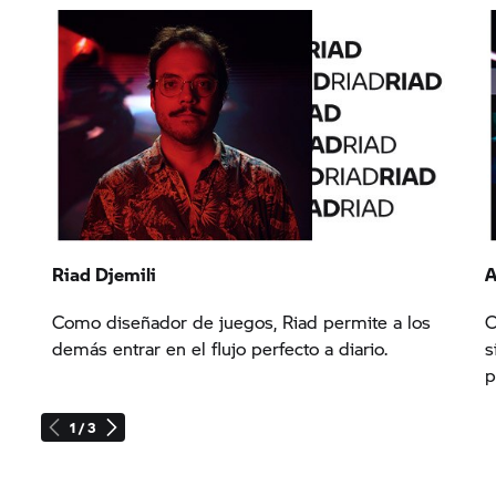
Riad Djemili
A
Como diseñador de juegos, Riad permite a los
C
demás entrar en el flujo perfecto a diario.
s
p
1 / 3