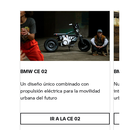
BMW CE 02
BMW C
Un diseño único combinado con
Nuestra
propulsión eléctrica para la movilidad
integra 
urbana del futuro
urbano 
conecti
IR A LA CE 02