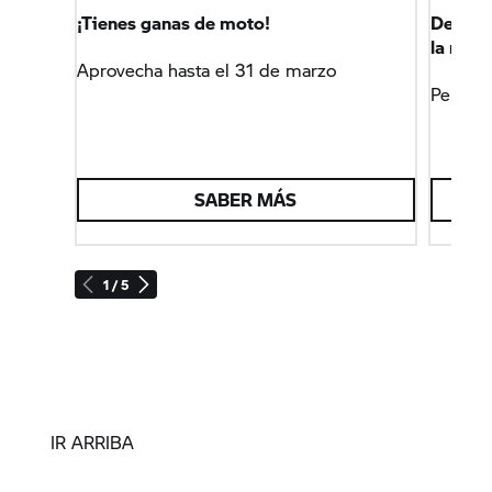
¡Tienes ganas de moto!
Descubr
la nue
Aprovecha hasta el 31 de marzo
Perfect
SABER MÁS
1 / 5
IR ARRIBA