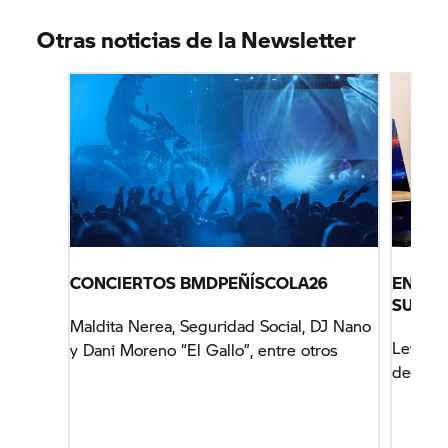
Autódromo Internacional do Algarve, en
Otras noticias de la Newsletter
Portimão (Portugal) 8-9 agosto
, un circuito muy
diferente y exigente en el que Gaspar Rodríguez
llega como el piloto de referencia, aunque con un
grupo que le sigue que no se lo va a poner nada
fácil.
CONCIERTOS BMDPEÑÍSCOLA26
ENTRE
SU BM
Maldita Nerea, Seguridad Social, DJ Nano
Leyenda
y Dani Moreno “El Gallo”, entre otros
del mun