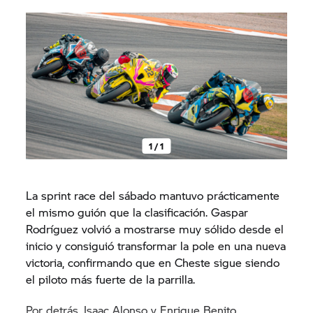
se hizo con la pole tras haber sido el gran
dominador en la primera carrera de la temporada.
Por detrás se colocó Isaac Alonso, campeón de las
temporadas anteriores y siempre uno de los
pilotos que tener en cuenta. La tercera posición
fue para Enrique Benito, que volvió a demostrar
que está siempre cerca de las plazas de podio y
que puede meterse en la lucha en cuanto tiene
1 / 1
ocasión.
La sprint race del sábado mantuvo prácticamente
el mismo guión que la clasificación. Gaspar
Rodríguez volvió a mostrarse muy sólido desde el
inicio y consiguió transformar la pole en una nueva
victoria, confirmando que en Cheste sigue siendo
el piloto más fuerte de la parrilla.
Por detrás, Isaac Alonso y Enrique Benito