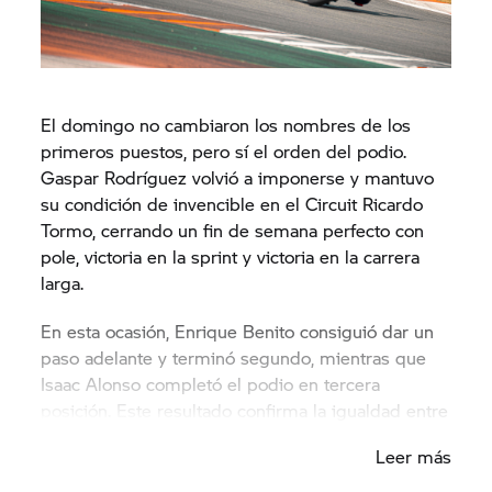
El domingo no cambiaron los nombres de los
primeros puestos, pero sí el orden del podio.
Gaspar Rodríguez volvió a imponerse y mantuvo
su condición de invencible en el Circuit Ricardo
Tormo, cerrando un fin de semana perfecto con
pole, victoria en la sprint y victoria en la carrera
larga.
En esta ocasión, Enrique Benito consiguió dar un
paso adelante y terminó segundo, mientras que
Isaac Alonso completó el podio en tercera
posición. Este resultado confirma la igualdad entre
ambos y deja claro que la pelea por las primeras
Leer más
posiciones no va a ser sencilla durante el resto de
la temporada.