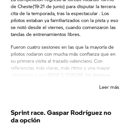
de Cheste(19-21 de junio) para disputar la tercera
cita de la temporada, tras la espectacular . Los
pilotos estaban ya familiarizados con la pista y eso
se notó desde el viernes, cuando comenzaron las
tandas de entrenamientos libres.
Fueron cuatro sesiones en las que la mayoría de
pilotos rodaron con mucha más confianza que en
su primera visita al trazado valenciano. Con
referencias más claras, más ritmo y una mayor
adaptación a sus BMW S 1000 RR, los tiempos
empezaron a bajar respecto a los registros de
Leer más
mes y medio atrás.
La jornada del sábado arrancó con las sesiones de
clasificación, donde los pilotos lo dieron todo para
Sprint race. Gaspar Rodríguez no
conseguir una buena posición de salida. No hubo
da opción
demasiadas sorpresas en la parte alta, ya que
Gaspar Rodríguez volvió a marcar la referencia y