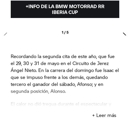
+INFO DE LA BMW MOTORRAD RR
También hubo que seguir de cerca la lucha justo
IBERIA CUP
por detrás. Juan Alonso aguantó buena parte de la
carrera tras Yusef Soriano y aprovechó las últimas
vueltas para adelantarle y defender su posición
1 / 5
hasta el final. Fue una de esas peleas que no
siempre deciden la victoria, pero que dan mucho
interés a la carrera.
Recordando la segunda cita de este año, que fue
el 29, 30 y 31 de mayo en el Circuito de Jerez
Por su parte, Afonso Vivas protagonizó una de las
Ángel Nieto. En la carrera del domingo fue Isaac el
remontadas del fin de semana. Tras un error en la
que se impuso frente a los demás, quedando
curva 1, se fue recto y cayó hasta las últimas
tercero el ganador del sábado, Afonso; y en
posiciones, pero no bajó los brazos. Desde ahí
segunda posición, Alonso.
inició una gran remontada que le llevó hasta la
sexta posición, salvando un resultado muy valioso
El calor no dió tregua durante el espectacular y
después de una carrera que se le había
emocionante fin de semana.
+ Leer más
complicado desde el inicio.
La siguiente prueba se disputa en el espectacular