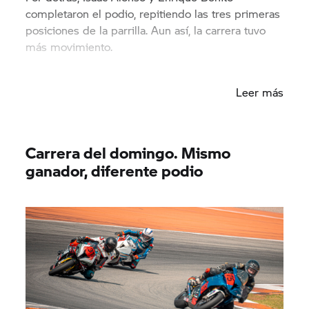
completaron el podio, repitiendo las tres primeras
posiciones de la parrilla. Aun así, la carrera tuvo
más movimiento.
Yusef Soriano, Afonso Vivas y Juan Alonso
Leer más
estuvieron muy presentes en la pelea del grupo
delantero, manteniendo un ritmo alto y
presionando en varias fases de la carrera. Los tres
fueron protagonistas de una Sprint muy intensa,
Carrera del domingo. Mismo
con una lucha constante por acercarse a las
ganador, diferente podio
posiciones de honor.