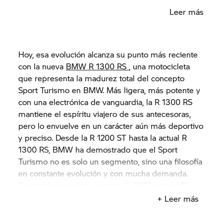
segmento.
Leer más
Hoy, esa evolución alcanza su punto más reciente
con la nueva
BMW R 1300 RS
, una motocicleta
que representa la madurez total del concepto
Sport Turismo en BMW. Más ligera, más potente y
con una electrónica de vanguardia, la R 1300 RS
mantiene el espíritu viajero de sus antecesoras,
pero lo envuelve en un carácter aún más deportivo
y preciso. Desde la R 1200 ST hasta la actual R
1300 RS, BMW ha demostrado que el Sport
Turismo no es solo un segmento, sino una filosofía
en constante evolución y con mucha demanda.
Responde aquellos usuarios de “RT” con perfil
más deportivo, mientras que recibe a los amantes
+ Leer más
del bóxer que necesitan la protección
aerodinámica que no encuentran en la R.