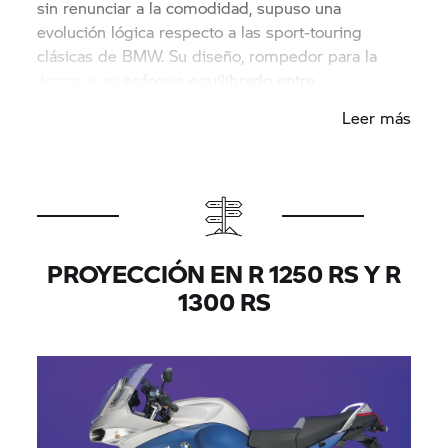
sin renunciar a la comodidad, supuso una
evolución lógica respecto a las sport-touring
clásicas de BMW. Su diseño, rompedor para la
época, y su enfoque equilibrado entre
prestaciones y usabilidad diaria, marcaron un
Leer más
punto de inflexión: ya no se trataba sólo de
recorrer kilómetros, sino de disfrutar cada curva
con un carácter más dinámico y “picantón”.
PROYECCIÓN EN R 1250 RS Y R
1300 RS