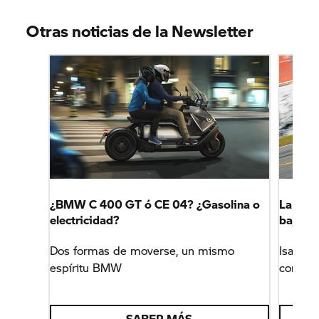
Otras noticias de la Newsletter
Fuente de información: Motorbike Magazine
¿BMW C 400 GT ó CE 04? ¿Gasolina o
La BMW
electricidad?
baja el
Dos formas de moverse, un mismo
Isaac M
espíritu BMW
consecu
SABER MÁS