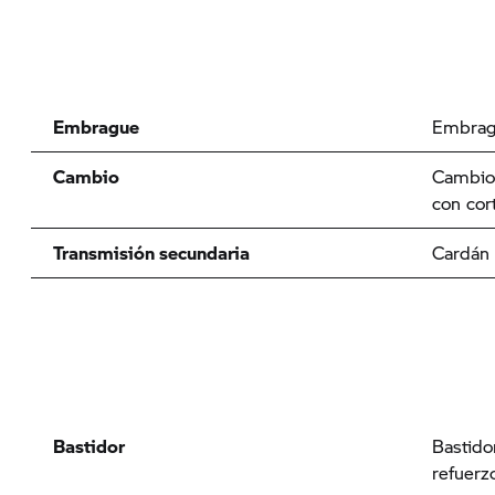
Embrague
Embrag
Cambio
Cambio 
con cort
Transmisión secundaria
Cardán
Bastidor
Bastido
refuerz