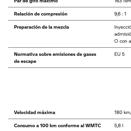
Par de giro máximo
163 Nm
Relación de compresión
9,6 : 1
Preparación de la mezcla
Inyecci
admisió
O con a
Normativa sobre emisiones de gases
EU 5
de escape
Velocidad máxima
180 km
Consumo a 100 km conforme al WMTC
5,8 l