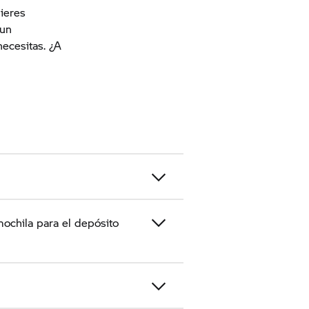
uieres
 un
ecesitas. ¿A
mochila para el depósito