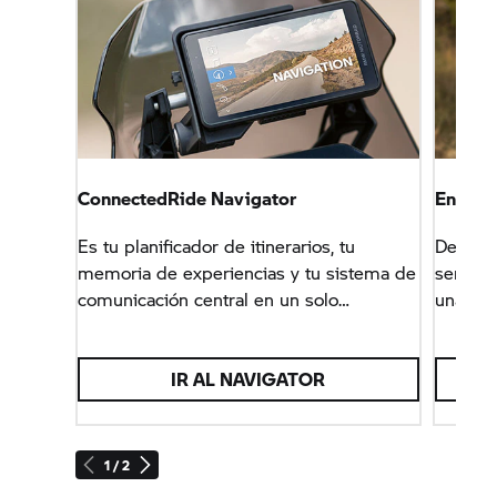
ConnectedRide Navigator
Encuent
Es tu planificador de itinerarios, tu
Descubr
memoria de experiencias y tu sistema de
serie G
comunicación central en un solo
una co
dispositivo: para que disfrutes de mucho
integra
más que del trayecto en sí.
IR AL NAVIGATOR
1 / 2