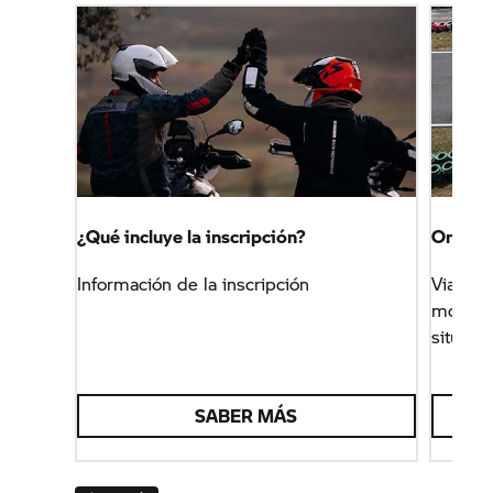
¿Qué incluye la inscripción?
On Ro
Información de la inscripción
Viaja m
moto y 
situaci
SABER MÁS