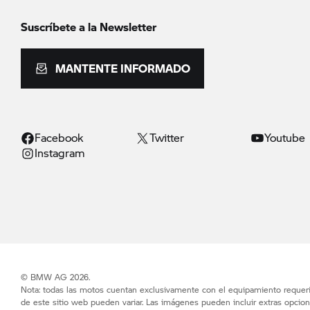
Suscríbete a la Newsletter
MANTENTE INFORMADO
Facebook
Twitter
Youtube
Instagram
© BMW AG 2026.
Nota: todas las motos cuentan exclusivamente con el equipamiento requerid
de este sitio web pueden variar. Las imágenes pueden incluir extras opcion