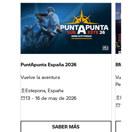
PuntApunta España 2026
BMW Mo
Vuelve la aventura
Vuelve
Peñísco
Estepona, España
Peñís
13 - 16 de may de 2026
16 - 
SABER MÁS