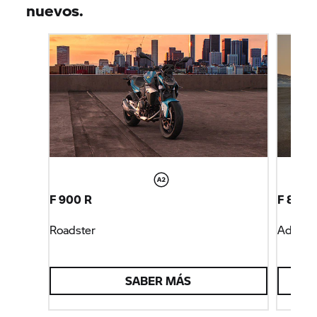
nuevos.
F 900 R
F 800 
Roadster
Advent
SABER MÁS