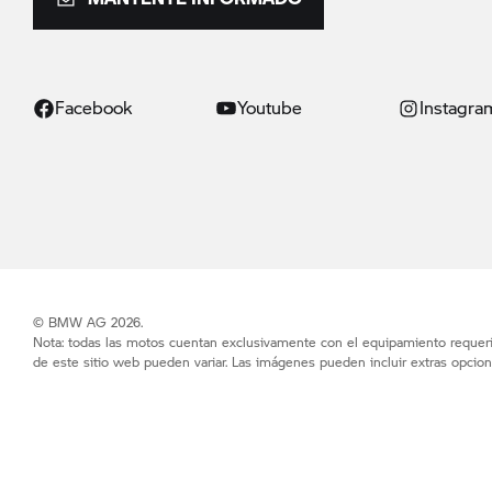
Facebook
Youtube
Instagra
© BMW AG 2026.
Nota: todas las motos cuentan exclusivamente con el equipamiento requerid
de este sitio web pueden variar. Las imágenes pueden incluir extras opcion