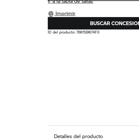
Ir a la tabla de tallas
Imprimir
BUSCAR CONCESIO
ID del producto:
76615B674F0
Detalles del producto