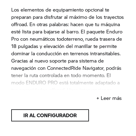
Los elementos de equipamiento opcional te
preparan para disfrutar al máximo de los trayectos
offroad. En otras palabras: hacen que tu máquina
esté lista para bajarse al barro. El paquete Enduro
Pro con neumáticos todoterreno, rueda trasera de
18 pulgadas y elevación del manillar te permite
dominar la conducción en terrenos intransitables.
Gracias al nuevo soporte para sistema de
navegación con ConnectedRide Navigator, podrás
tener la ruta controlada en todo momento. El
modo ENDURO PRO está totalmente adaptado a
tus necesidades offroad. Unas intervenciones
mínimas del sistema de regulación y un ABS
+ Leer más
trasero totalmente inactivo garantizan el máximo
rendimiento en trayectos todoterreno. El protector
IR AL CONFIGURADOR
de tapa de culata, los guardamanos y la defensa
del motor protegen lo más importante.. El
silenciador final de titanio y el colector cromado