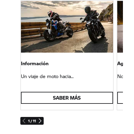
Información
Agend
Un viaje de moto hacia...
No te p
SABER MÁS
1 / 11