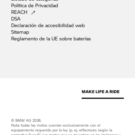
Política de
Privacidad
REACH
DSA
Declaración de accesibilidad
web
Sitemap
Reglamento de la UE sobre
baterías
© BMW AG 2026.
Nota: todas las motos cuentan exclusivamente con el
equipamiento requerido por la ley (p. ej. reflectores según la
normativa Euro 5). Las motos que se muestran en las imágenes y