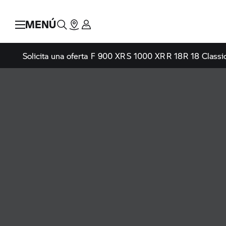
MENÚ
Solicita una oferta
F 900 XR
S 1000 XR
R 18
R 18 Classi