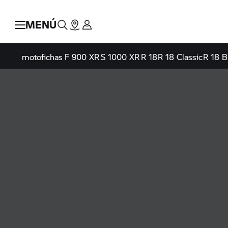
MENÚ
motofichas
F 900 XR
S 1000 XR
R 18
R 18 Classic
R 18 B