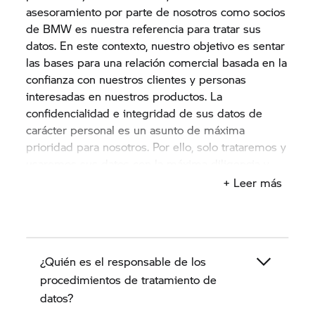
asesoramiento por parte de nosotros como socios
de BMW es nuestra referencia para tratar sus
datos. En este contexto, nuestro objetivo es sentar
las bases para una relación comercial basada en la
confianza con nuestros clientes y personas
interesadas en nuestros productos. La
confidencialidad e integridad de sus datos de
carácter personal es un asunto de máxima
prioridad para nosotros. Por ello, solo trataremos y
usaremos sus datos con la máxima diligencia y
para su propósito o de acuerdo con su
+ Leer más
consentimiento y de conformidad con las
disposiciones legales en materia de protección de
datos.
¿Quién es el responsable de los
Estas indicaciones de protección de datos
describen en los próximos apartados cómo
procedimientos de tratamiento de
nosotros, el concesionario BMW Motorrad como
datos?
socio de BMW, recopilamos, tratamos y usamos