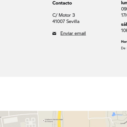
lu
Contacto
09
C/ Motor 3
17
41007 Sevilla
sá
10
Enviar email
Hor
De 