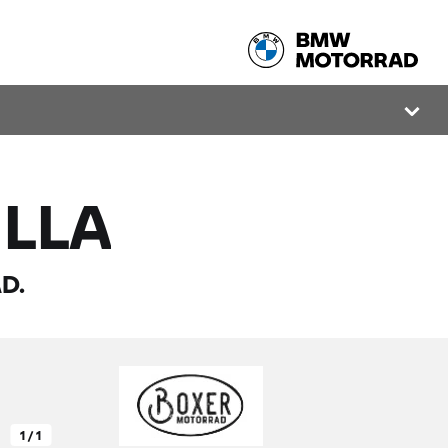
LLA
D.
1 / 1