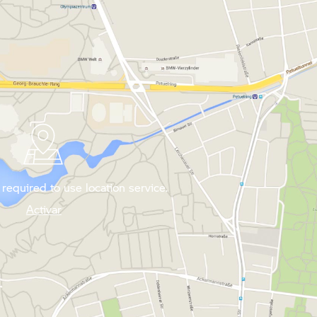
required to use location service.
Activar