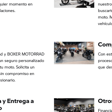
quier momento en
nuestro
laciones.
buscart
moto. M
vehícul
Comp
ad y BOXER MOTORRAD
Con est
un seguro personalizado
proces
 tu moto. Solicita un
que des
sin compromiso en
sionario.
 y Entrega a
Otro
o
Financi