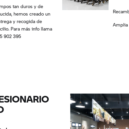
empos tan duros y de
Recambi
ducida, hemos creado un
trega y recogida de
Amplia 
ilio. Para más info llama
75 902 395
ESIONARIO
D