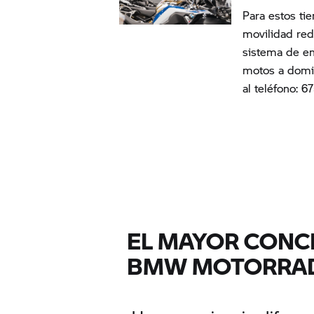
Para estos ti
movilidad re
sistema de en
motos a domic
al teléfono: 6
EL MAYOR CONC
BMW MOTORRA