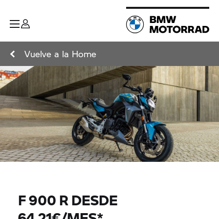
Vuelve a la Home
F 900 R DESDE
64,21€/MES*