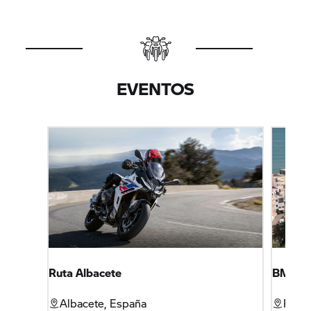
EVENTOS
Ruta Albacete
BMW Mo
Albacete, España
Peñís