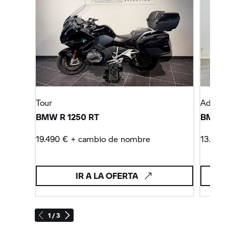
Tour
Advent
BMW R 1250 RT
BMW F 
19.490 € + cambio de nombre
13.990
IR A LA OFERTA
1 / 3