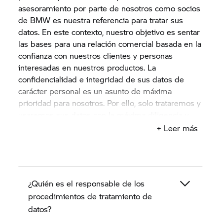
asesoramiento por parte de nosotros como socios
de BMW es nuestra referencia para tratar sus
datos. En este contexto, nuestro objetivo es sentar
las bases para una relación comercial basada en la
confianza con nuestros clientes y personas
interesadas en nuestros productos. La
confidencialidad e integridad de sus datos de
carácter personal es un asunto de máxima
prioridad para nosotros. Por ello, solo trataremos y
usaremos sus datos con la máxima diligencia y
para su propósito o de acuerdo con su
+ Leer más
consentimiento y de conformidad con las
disposiciones legales en materia de protección de
datos.
¿Quién es el responsable de los
Estas indicaciones de protección de datos
describen en los próximos apartados cómo
procedimientos de tratamiento de
nosotros, el concesionario BMW Motorrad como
datos?
socio de BMW, recopilamos, tratamos y usamos