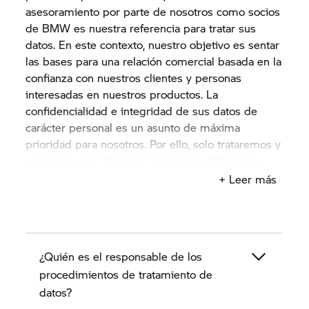
asesoramiento por parte de nosotros como socios
de BMW es nuestra referencia para tratar sus
datos. En este contexto, nuestro objetivo es sentar
las bases para una relación comercial basada en la
confianza con nuestros clientes y personas
interesadas en nuestros productos. La
confidencialidad e integridad de sus datos de
carácter personal es un asunto de máxima
prioridad para nosotros. Por ello, solo trataremos y
usaremos sus datos con la máxima diligencia y
para su propósito o de acuerdo con su
+ Leer más
consentimiento y de conformidad con las
disposiciones legales en materia de protección de
datos.
¿Quién es el responsable de los
Estas indicaciones de protección de datos
describen en los próximos apartados cómo
procedimientos de tratamiento de
nosotros, el concesionario BMW Motorrad como
datos?
socio de BMW, recopilamos, tratamos y usamos