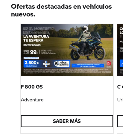
Ofertas destacadas en vehículos
nuevos.
F 800 GS
C 400 
Adventure
Urban M
SABER MÁS