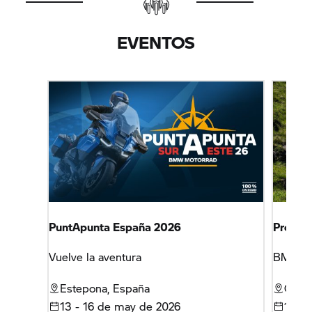
EVENTOS
PuntApunta España 2026
Próxim
Vuelve la aventura
BMW M
Estepona, España
Gijón
13 - 16 de may de 2026
1 de 