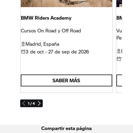
BMW Riders Academy
BMW Mo
Cursos On Road y Off Road
Vuelve
Peñísco
Madrid, España
Peñís
3 de oct - 27 de sep de 2026
16 - 
SABER MÁS
1 / 4
Compartir esta página