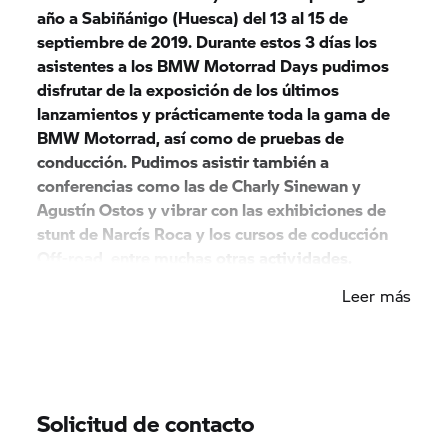
año a Sabiñánigo (Huesca) del 13 al 15 de
septiembre de 2019. Durante estos 3 días los
asistentes a los BMW Motorrad Days pudimos
disfrutar de la exposición de los últimos
lanzamientos y prácticamente toda la gama de
BMW Motorrad, así como de pruebas de
conducción. Pudimos asistir también a
conferencias como las de Charly Sinewan y
Agustín Ostos y vibrar con las exhibiciones de
stunt de Narcís Roca y los cursos de coducción
Off-road, entre muchas otras actividades.
Leer más
Motor Munich y Motor Munich Cadí estuvimos
presentes en el evento junto con algunos de
nuestros clientes. Salimos desde Motor Munich
Sabadell el viernes por la tarde y recorrimos casi
400 km para llegar a la población oscense,
Solicitud de contacto
donde nos esperaba el evento del año para todos
los apasionados de las motos BMW y un sinfín