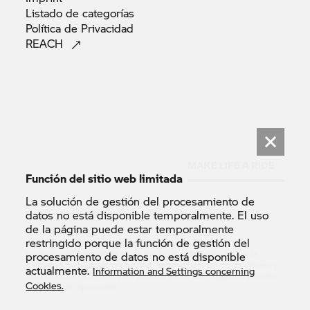
Listado de
categorías
Política de
Privacidad
REACH
Función del sitio web limitada
La solución de gestión del procesamiento de
datos no está disponible temporalmente. El uso
de la página puede estar temporalmente
© BMW AG 2026.
restringido porque la función de gestión del
Nota: todas las motos cuentan exclusivamente con el
equipamiento requerido por la ley (p. ej. reflectores según la
procesamiento de datos no está disponible
normativa Euro 5). Las motos que se muestran en las imágenes y
actualmente.
Information and Settings concerning
los vídeos de este sitio web pueden variar. Las imágenes pueden
Cookies.
incluir extras opcionales.