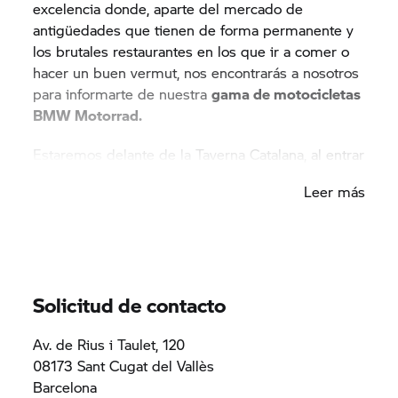
excelencia donde, aparte del mercado de
antigüedades que tienen de forma permanente y
los brutales restaurantes en los que ir a comer o
hacer un buen vermut, nos encontrarás a nosotros
para informarte de nuestra
gama de motocicletas
BMW Motorrad.
Estaremos delante de la Taverna Catalana, al entrar
en el recinto por la Avenida de Can Graells.
Leer más
¿Quieres más información? Ven a vernos o bien
contacta con nosotros por MD
Solicitud de contacto
Av. de Rius i Taulet, 120
08173 Sant Cugat del Vallès
Barcelona