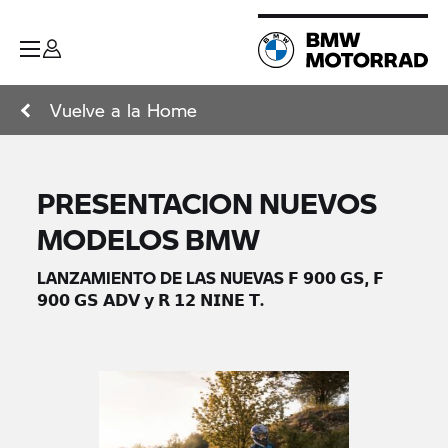
Vuelve a la Home
PRESENTACION NUEVOS
MODELOS BMW
LANZAMIENTO DE LAS NUEVAS 𝗙 𝟵𝟬𝟬 𝗚𝗦, 𝗙
𝟵𝟬𝟬 𝗚𝗦 𝗔𝗗𝗩 𝘆 𝗥 𝟭𝟮 𝗡𝗜𝗡𝗘 𝗧.