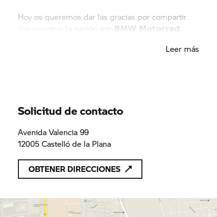
Hoy os queremos dar las gracias por compartir
con nosotros la pasión por 𝗕𝗠𝗪 𝗠𝗼𝘁𝗼𝗿𝗿𝗮𝗱.
¡Muy pronto más novedades!
Leer más
Si quieres saber más acerca de estos nuevos
modelos de 𝗕𝗠𝗪 𝗠𝗼𝘁𝗼𝗿𝗿𝗮𝗱 puedes visitarnos
y te informaremos de todo.
Solicitud de contacto
Avenida Valencia 99
12005 Castelló de la Plana
OBTENER DIRECCIONES