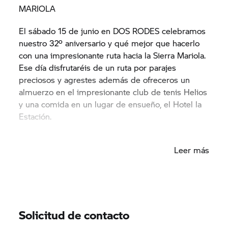
MARIOLA
El sábado 15 de junio en DOS RODES celebramos
nuestro 32º aniversario y qué mejor que hacerlo
con una impresionante ruta hacia la Sierra Mariola.
Ese día disfrutaréis de un ruta por parajes
preciosos y agrestes además de ofreceros un
almuerzo en el impresionante club de tenis Helios
y una comida en un lugar de ensueño, el Hotel la
Estación.
RUTA XXXII ANIVERSARIO DOS RODES
Leer más
SALIDA: Sábado 15 DE JUNIO a las 08:00.
MÁXIMA PARTICIPACIÓN: 100 personas.
INSCRIPCIÓN: 60€ por persona (IVA incluido). La
Solicitud de contacto
inscripción INCLUYE tanto el almuerzo como la