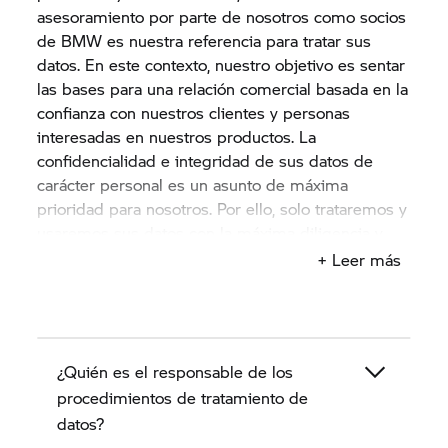
asesoramiento por parte de nosotros como socios
de BMW es nuestra referencia para tratar sus
datos. En este contexto, nuestro objetivo es sentar
las bases para una relación comercial basada en la
confianza con nuestros clientes y personas
interesadas en nuestros productos. La
confidencialidad e integridad de sus datos de
carácter personal es un asunto de máxima
prioridad para nosotros. Por ello, solo trataremos y
usaremos sus datos con la máxima diligencia y
para su propósito o de acuerdo con su
+ Leer más
consentimiento y de conformidad con las
disposiciones legales en materia de protección de
datos.
¿Quién es el responsable de los
Estas indicaciones de protección de datos
describen en los próximos apartados cómo
procedimientos de tratamiento de
nosotros, el concesionario BMW Motorrad como
datos?
socio de BMW, recopilamos, tratamos y usamos