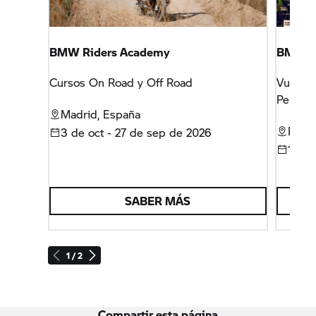
BMW Riders Academy
BMW Mo
Cursos On Road y Off Road
Vuelve
Peñísco
Madrid, España
Peñís
3 de oct - 27 de sep de 2026
16 - 
SABER MÁS
1 / 2
Compartir esta página