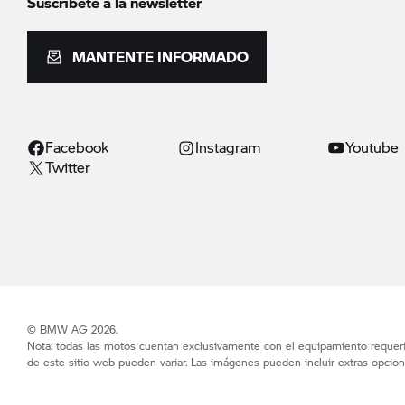
Suscríbete a la newsletter
MANTENTE INFORMADO
Facebook
Instagram
Youtube
Twitter
© BMW AG 2026.
Nota: todas las motos cuentan exclusivamente con el equipamiento requerid
de este sitio web pueden variar. Las imágenes pueden incluir extras opcion