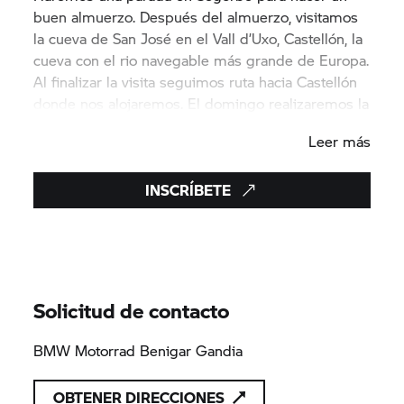
buen almuerzo. Después del almuerzo, visitamos
la cueva de San José en el Vall d’Uxo, Castellón, la
cueva con el rio navegable más grande de Europa.
Al finalizar la visita seguimos ruta hacia Castellón
donde nos alojaremos. El domingo realizaremos la
ruta de vuelta.
Leer más
El precio de la ruta incluye: café del sábado,
almuerzo, cena del sábado en el restaurante del
INSCRÍBETE
Hotel, alojamiento, desayuno del domingo y
entrada a la cueva.
Solicitud de contacto
BMW Motorrad Benigar Gandia
OBTENER DIRECCIONES