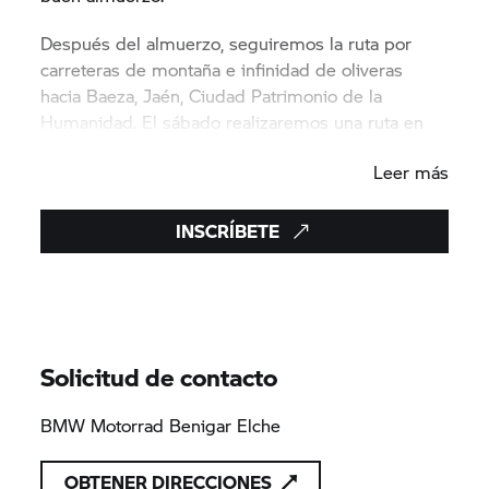
Después del almuerzo, seguiremos la ruta por
carreteras de montaña e infinidad de oliveras
hacia Baeza, Jaén, Ciudad Patrimonio de la
Humanidad. El sábado realizaremos una ruta en
moto por la zona, visitaremos una almazara de
Leer más
aceite de oliva y lugares típicos de la zona, por la
tarde visitaremos la ciudad. El domingo, tras el
desayuno, volveremos hacia Alicante.
INSCRÍBETE
La inscripción incluye: café, almuerzo, alojamiento,
desayuno y parking.
Solicitud de contacto
BMW Motorrad Benigar Elche
OBTENER DIRECCIONES