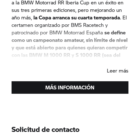
a la BMW Motorrad RR Iberia Cup en un éxito en
sus tres primeras ediciones, pero mejorando un
año más,
la Copa arranca su cuarta temporada
. El
certamen organizado por BMS Racetech y
patrocinado por BMW Motorrad España
se define
como un campeonato amateur, sin límite de nivel
y que está abierto para quienes quieran competir
con las BMW M 1000 RR y S 1000 RR (sea del
año que sea).
Leer más
MÁS INFORMACIÓN
Solicitud de contacto