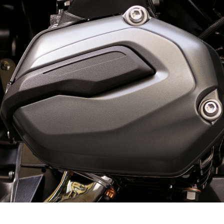
octanos y, independientemente del combustible
usado, se dispone del potencial de par.
El uso de un sistema de turbulencia (suministro
de aire a través de un bypass) garantiza una
combustión óptima, eliminando la necesidad de
una ignición dual compleja. El diseño del cigüeñal
también se ha revisado completamente. Para
reducir el efecto de resistencia, el diámetro del
cojinete principal se ha reducido y ha pasado de
los 60 mm anteriores a los 55 milímetros actuales.
Además, a pesar de haber aumentado su
diámetro de 48 a 50 milímetros, las bielas del
cigüeñal son más delgadas, así como los cojinetes
principales y los cojinetes guía. Esto lo hace más
ligero y compacto, pero todavía más rígido.