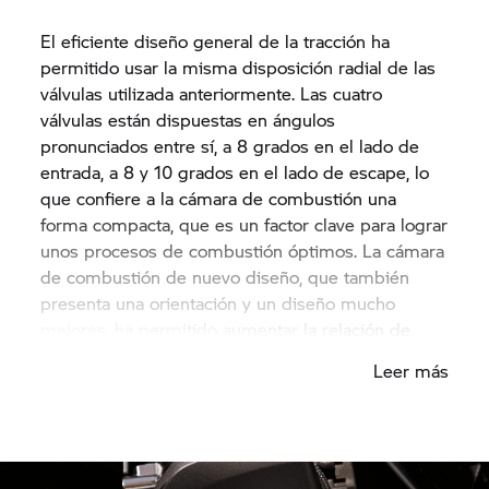
sistema de arranque y de la batería.
El eficiente diseño general de la tracción ha
permitido usar la misma disposición radial de las
válvulas utilizada anteriormente. Las cuatro
válvulas están dispuestas en ángulos
pronunciados entre sí, a 8 grados en el lado de
entrada, a 8 y 10 grados en el lado de escape, lo
que confiere a la cámara de combustión una
forma compacta, que es un factor clave para lograr
unos procesos de combustión óptimos. La cámara
de combustión de nuevo diseño, que también
presenta una orientación y un diseño mucho
mejores, ha permitido aumentar la relación de
compresión de 12,0:1 a 12,5:1 en comparación con
Leer más
el modelo anterior. Optimizar los procesos de
combustión y la posición de arranque significa
que ya no es necesario controlar la detonación,
mientras que, al mismo tiempo, se ha mantenido
el diseño para usar combustible de calidad de 95