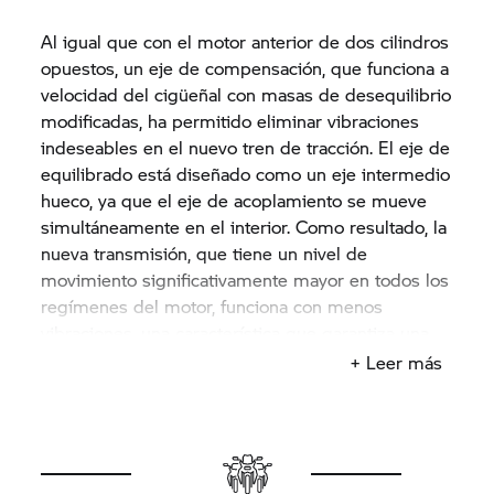
Al igual que con el motor anterior de dos cilindros
opuestos, un eje de compensación, que funciona a
velocidad del cigüeñal con masas de desequilibrio
modificadas, ha permitido eliminar vibraciones
indeseables en el nuevo tren de tracción. El eje de
equilibrado está diseñado como un eje intermedio
hueco, ya que el eje de acoplamiento se mueve
simultáneamente en el interior. Como resultado, la
nueva transmisión, que tiene un nivel de
movimiento significativamente mayor en todos los
regímenes del motor, funciona con menos
vibraciones, una característica que garantiza una
mayor comodidad, especialmente a velocidades
+ Leer más
más altas. No obstante, se ha mantenido el
carácter robusto típico de un motor de dos
cilindros opuestos.
También se ha modificado el diámetro de los