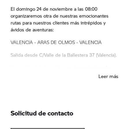
El domingo 24 de noviembre a las 08:00
organizaremos otra de nuestras emocionantes
rutas para nuestros clientes más intrépidos y
ávidos de aventuras:
VALENCIA - ARAS DE OLMOS - VALENCIA
Salida desde C/Valle de la Ballestera 37 (Valencia).
Si queréis disfrutar este mes de noviembre de
una ruta hacia esta bonita región llena de encanto
Leer más
y mucha aventura, apúntate sin pensarlo . ¡A rodar
se ha dicho riders!
PLAZAS LIMITADAS
Solicitud de contacto
INSCRÍBETE YA:
963 370 077 (Carlos)