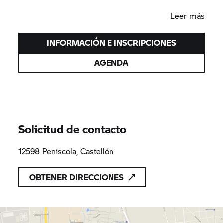
Leer más
¡INSCRIPCIONES ABIERTAS!
INFORMACIÓN E INSCRIPCIONES
AGENDA
Próximamente más novedades sobre las entradas
a los conciertos.
Solicitud de contacto
12598 Peniscola, Castellón
OBTENER DIRECCIONES