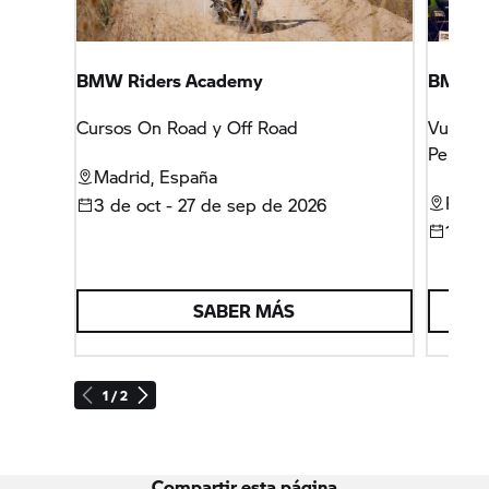
BMW Riders Academy
BMW Mo
Cursos On Road y Off Road
Vuelve
Peñísco
Madrid, España
Peñís
3 de oct - 27 de sep de 2026
16 - 
SABER MÁS
1 / 2
Compartir esta página