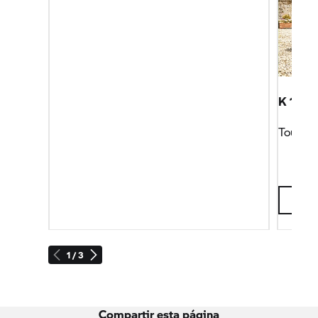
K 1600
Tour
1 / 3
Compartir esta página