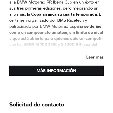
a la BMW Motorrad RR Iberia Cup en un éxito en
sus tres primeras ediciones, pero mejorando un
año más,
la Copa arranca su cuarta temporada
. El
certamen organizado por BMS Racetech y
patrocinado por BMW Motorrad España
se define
como un campeonato amateur, sin límite de nivel
y que está abierto para quienes quieran competir
con las BMW M 1000 RR y S 1000 RR (sea del
año que sea).
Leer más
MÁS INFORMACIÓN
Solicitud de contacto