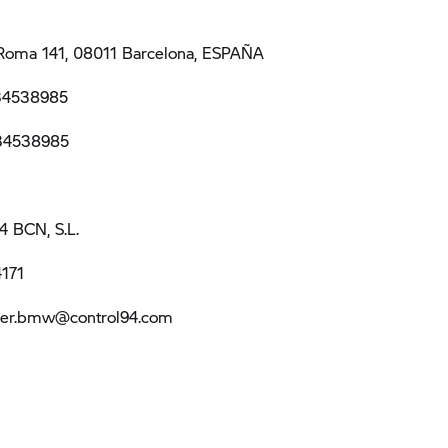
Roma 141, 08011 Barcelona, ESPAÑA
934538985
934538985
 BCN, S.L.
4171
aller.bmw@control94.com