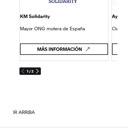
KM Solidarity
Ayunta
Mayor ONG motera de España
Ciudad
MÁS INFORMACIÓN
1 / 2
IR ARRIBA