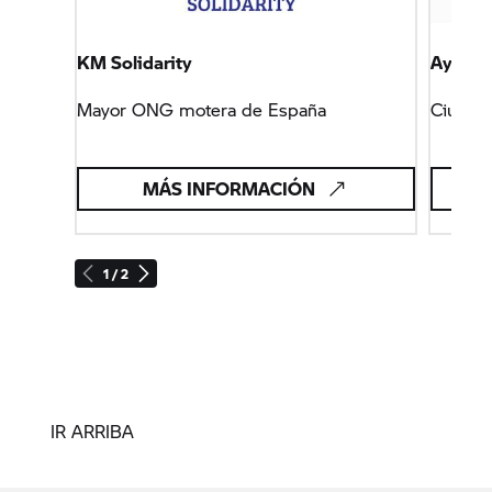
KM Solidarity
Ayunta
Mayor ONG motera de España
Ciudad
MÁS INFORMACIÓN
1 / 2
IR ARRIBA